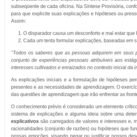
subseqüente de cada oficina. Na Síntese Provisória, con
para que explicite suas explicações e hipóteses ou press
Assim:
O disparador causa um desconforto e mal estar que l
Cada um tenta formular explicações, baseadas em su
"Todos os saberes que as pessoas adquirem em seus pa
conjunto de experiências pessoais atribuíveis aos est
interesses cultivados e enraizados no contexto inicial da 
As explicações iniciais e a formulação de hipóteses pe
presentes e as necessidades de aprendizagem. O exercíci
das questões de aprendizagem que irão enfrentar as fronte
O conhecimento prévio é considerado um elemento críti
sistema de explicações e alguma ideia sobre uma det
explicativos
são carregados de valores e interesses e, m
racionalidades (conjunto de razões) ou hipóteses que 
nossas emoções, visando negar ou justificar nossos des