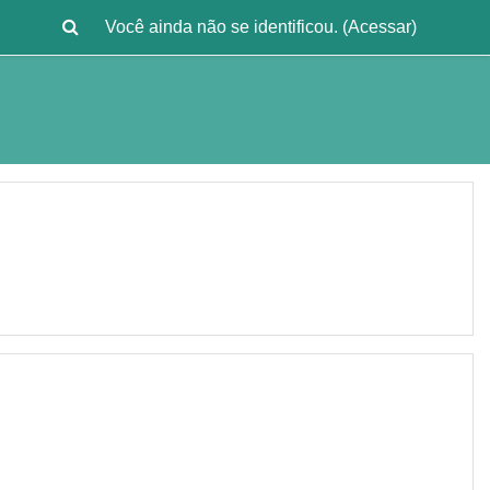
Você ainda não se identificou. (
Acessar
)