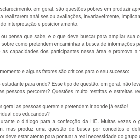
clarecimento, em geral, são questões pobres em produzir apren
a realizarem análises ou avaliações, invariavelmente, implic
do interpretação e posicionamento.
, ou pensa que sabe, e o que deve buscar para ampliar sua
po sobre como pretendem encaminhar a busca de informações p
e as capacidades dos participantes nessa área e promova a 
momento e alguns fatores são críticos para o seu sucesso:
o estudante para onde? Esse tipo de questão, em geral, não le
s pessoas percorrer? Questões muito restritas e estreitas r
 geral as pessoas querem e pretendem ir aonde já estão!
ividual dos educandos?
 durante o diálogo para a confecção da HE. Muitas vezes 
gem, mas produz uma questão de busca por conceitos e defi
dor deve estar atento para pontuar a real necessidade do grupo 