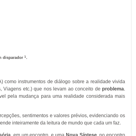
1
um disparador
.
 como instrumentos de diálogo sobre a realidade vivida
s, Viagens etc.) que nos levam ao conceito de
problema
.
ável pela mudança para uma realidade considerada mais
percepções, sentimentos e valores prévios, evidenciando os
ende inteiramente da leitura de mundo que cada um faz.
sória
, em um encontro, e uma
Nova Síntese
, no encontro