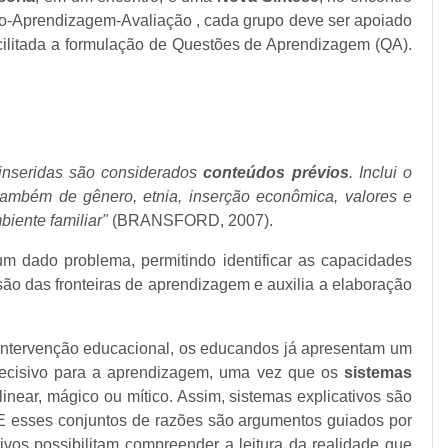
o-Aprendizagem-Avaliação
, cada grupo deve ser apoiado
facilitada a formulação de Questões de Aprendizagem (QA).
 inseridas são considerados
conteúdos prévios
. Inclui o
também de gênero, etnia, inserção econômica, valores e
biente familiar"
(BRANSFORD, 2007).
um dado problema, permitindo identificar as capacidades
ão das fronteiras de aprendizagem e auxilia a elaboração
intervenção educacional, os educandos já apresentam um
decisivo para a aprendizagem, uma vez que os
sistemas
near, mágico ou mítico. Assim, sistemas explicativos são
E esses conjuntos de razões são argumentos guiados por
vos possibilitam compreender a leitura da realidade que