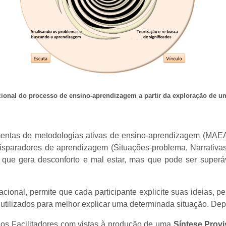
cional do processo de ensino-aprendizagem a partir da exploração de 
entas de metodologias ativas de ensino-aprendizagem (MAEA)
isparadores de aprendizagem (Situações-problema, Narrativa
a que gera desconforto e mal estar, mas que pode ser super
acional, permite que cada participante explicite suas ideias, 
tilizados para melhor explicar uma determinada situação. Dep
os Facilitadores com vistas à produção de uma
Síntese Provi