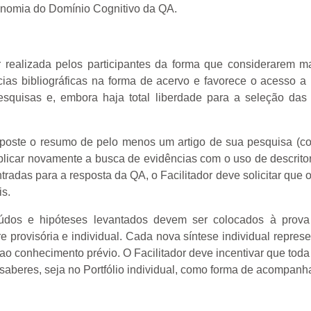
onomia do Domínio Cognitivo da QA.
r realizada pelos participantes da forma que considerarem 
ncias bibliográficas na forma de acervo e favorece o acesso
esquisas e, embora haja total liberdade para a seleção das
te poste o resumo de pelo menos um artigo de sua pesquisa (
plicar novamente a busca de evidências com o uso de descritor
das para a resposta da QA, o Facilitador deve solicitar que o p
is.
teúdos e hipóteses levantados devem ser colocados à prov
provisória e individual. Cada nova síntese individual represen
o conhecimento prévio. O Facilitador deve incentivar que toda
saberes, seja no Portfólio individual, como forma de acompanh