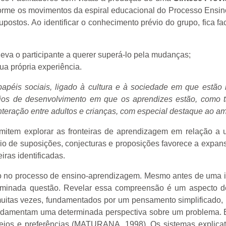
forme os movimentos da espiral educacional do
Processo Ensin
upostos. Ao identificar o conhecimento prévio do grupo, fica 
eva o participante a querer superá-lo pela mudanças;
a própria experiência.
péis sociais, ligado à cultura e à sociedade em que estão
ágios de desenvolvimento em que os aprendizes estão, como 
interação entre adultos e crianças, com especial destaque ao am
rmitem explorar as fronteiras de aprendizagem em relação a 
o de suposições, conjecturas e proposições favorece a expans
iras identificadas.
co no processo de ensino-aprendizagem. Mesmo antes de uma 
erminada questão. Revelar essa compreensão é um aspecto 
uitas vezes, fundamentados por um pensamento simplificado, li
fundamentam uma determinada perspectiva sobre um problema. 
ejos e preferências (MATURANA, 1998). Os sistemas explicati