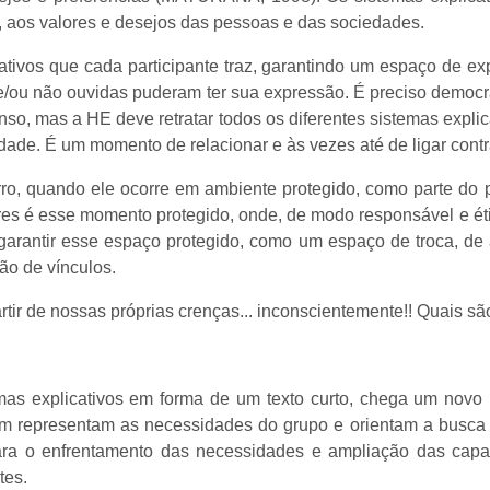
, aos valores e desejos das pessoas e das sociedades.
icativos que cada participante traz, garantindo um espaço de
s e/ou não ouvidas puderam ter sua expressão. É preciso democ
nso, mas a HE deve retratar todos os diferentes sistemas explic
sidade. É um momento de relacionar e às vezes até de ligar cont
ro, quando ele ocorre em ambiente protegido, como parte do
é esse momento protegido, onde, de modo responsável e ético,
e garantir esse espaço protegido, como um espaço de troca, 
ão de vínculos.
tir de nossas próprias crenças... inconscientemente!! Quais sã
temas explicativos em forma de um texto curto, chega um no
m representam as necessidades do grupo e orientam a busca 
para o enfrentamento das necessidades e ampliação das capac
tes.