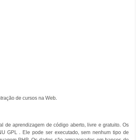
stração de cursos na Web.
de aprendizagem de código aberto, livre e gratuito. Os
a GNU GPL . Ele pode ser executado, sem nenhum tipo de
 linguagem PHP. Os dados são armazenados em bancos de