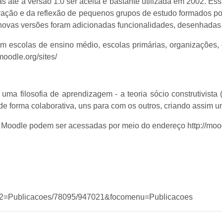
 até a versão 1.0 ser aceita e bastante utilizada em 2002. Ess
ração e da reflexão de pequenos grupos de estudo formados po
novas versões foram adicionadas funcionalidades, desenhadas 
 escolas de ensino médio, escolas primárias, organizações, 
moodle.org/sites/
a filosofia de aprendizagem - a teoria sócio construtivista 
e forma colaborativa, uns para com os outros, criando assim u
o Moodle podem ser acessadas por meio do endereço http://moo
oco2=Publicacoes/78095/947021&focomenu=Publicacoes