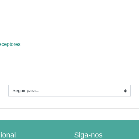
eceptores
uir para...
cional
Siga-nos