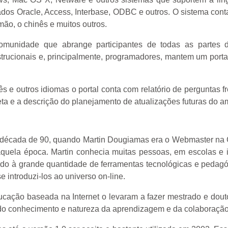
Oracle, Access, Interbase, ODBC e outros. O sistema conta c
emão, o chinês e muitos outros.
unidade que abrange participantes de todas as partes d
strucionais e, principalmente, programadores, mantem um por
e outros idiomas o portal conta com relatório de perguntas fr
a e a descrição do planejamento de atualizações futuras do a
 década de 90, quando Martin Dougiamas era o Webmaster na Cu
uela época. Martin conhecia muitas pessoas, em escolas e i
ido à grande quantidade de ferramentas tecnológicas e pedagóg
e introduzi-los ao universo on-line.
ucação baseada na Internet o levaram a fazer mestrado e do
do conhecimento e natureza da aprendizagem e da colaboração