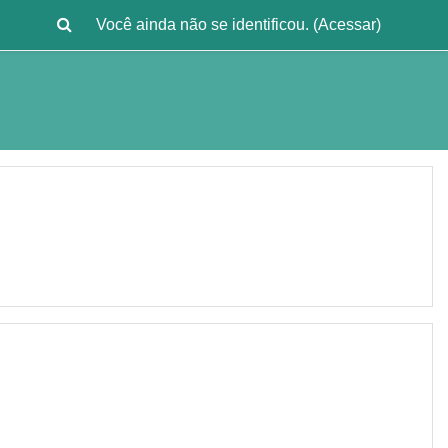
Você ainda não se identificou. (
Acessar
)