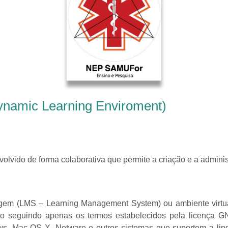
ynamic Learning Enviroment)
olvido de forma colaborativa que permite a criação e a admini
m (LMS – Learning Management System) ou ambiente virtual 
buí-lo seguindo apenas os termos estabelecidos pela licenç
dows, Mac OS X, Netware e outros sistemas que suportem a