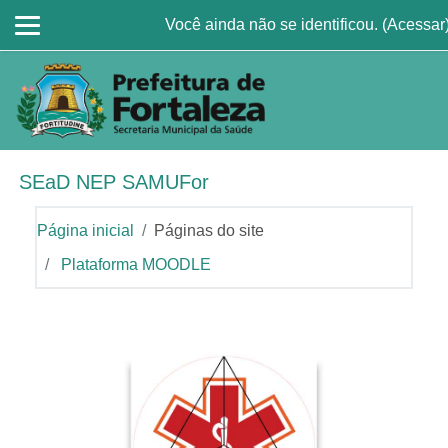
Ir para o conteúdo principal
Você ainda não se identificou. (
Acessar
SEaD NEP SAMUFor
Página inicial
Páginas do site
Plataforma MOODLE