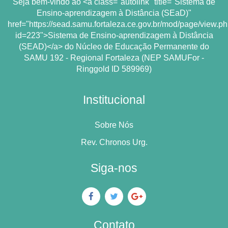
Seja bem-vindo ao <a class="autolink" title="Sistema de
Ensino-aprendizagem à Distância (SEaD)"
href="https://sead.samu.fortaleza.ce.gov.br/mod/page/view.p
id=223">Sistema de Ensino-aprendizagem à Distância
(SEAD)</a> do Núcleo de Educação Permanente do
SAMU 192 - Regional Fortaleza (NEP SAMUFor -
Ringgold ID 589969)
Institucional
Sobre Nós
Rev. Chronos Urg.
Siga-nos
Contato